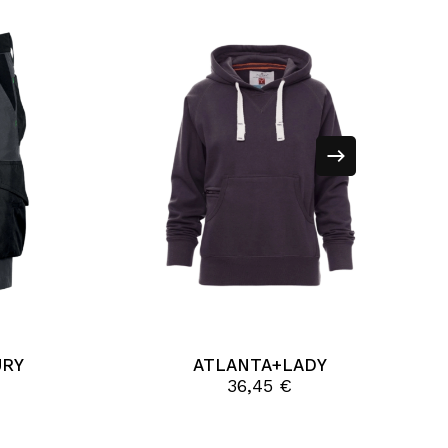
Questo
prodotto
ha
URY
ATLANTA+LADY
più
36,45
€
varianti.
v
Le
opzioni