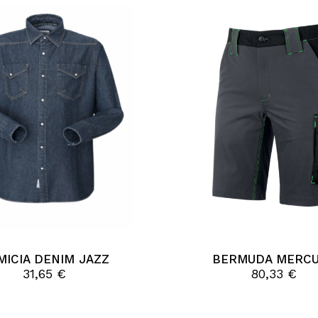
Questo
prodotto
ha
MICIA DENIM JAZZ
BERMUDA MERC
più
31,65
€
80,33
€
varianti.
Le
opzioni