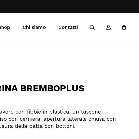
Menu
Close
Cart
search
account
Shop
Chi siamo
Contatti
RINA BREMBOPLUS
avoro con fibbie in plastica, un tascone
uso con cerniera, apertura laterale chiusa con
usura della patta con bottoni.