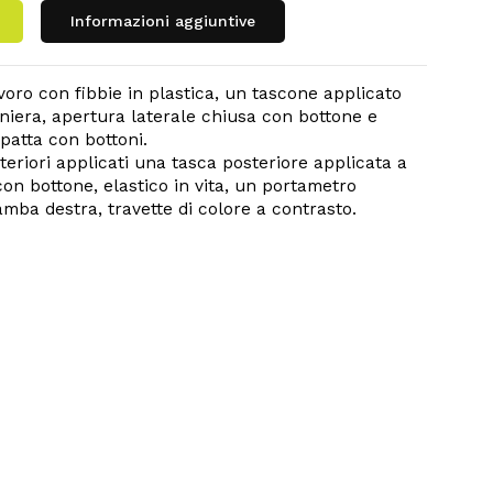
Informazioni aggiuntive
voro con fibbie in plastica, un tascone applicato
niera, apertura laterale chiusa con bottone e
patta con bottoni.
eriori applicati una tasca posteriore applicata a
on bottone, elastico in vita, un portametro
amba destra, travette di colore a contrasto.
 prodotto nel carrello.
Scopri I Nostri Prodotti