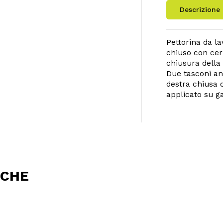
Descrizione
Pettorina da la
chiuso con cer
chiusura della 
Due tasconi ant
destra chiusa c
applicato su g
Nessun
NCHE