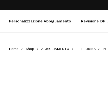
Skip
to
main
Personalizzazione Abbigliamento
Revisione DPI
content
Home
Shop
ABBIGLIAMENTO
PETTORINA
PE