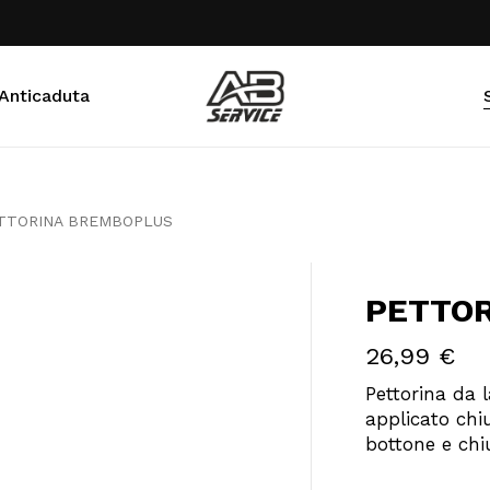
CART
 Anticaduta
TTORINA BREMBOPLUS
PETTO
26,99
€
Pettorina da l
applicato chi
bottone e chi