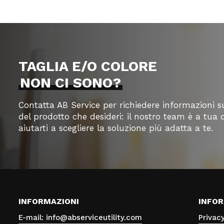
possono
possono
essere
essere
scelte
scelte
nella
nella
pagina
pagina
TAGLIA E/O COLORE
del
del
NON CI SONO?
prodotto
prodotto
Contatta AB Service per richiedere informazioni su
del prodotto che desideri: il nostro team è a tua 
aiutarti a scegliere la soluzione più adatta a te.
INFORMAZIONI
INFOR
E-mail: info@abserviceutility.com
Privacy